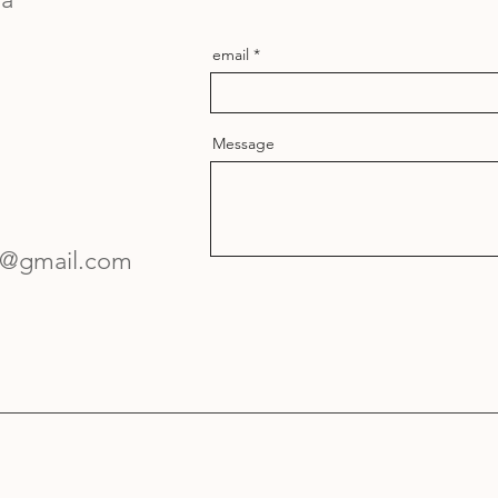
email
Message
y@gmail.com